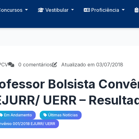
Concursos
Vestibular
Proficiência
PCV
0 comentários
Atualizado em 03/07/2018
rofessor Bolsista Convê
JURR/ UERR – Resultad
Em Andamento
Últimas Notícias
onvênio 001/2018 EJURR/ UERR