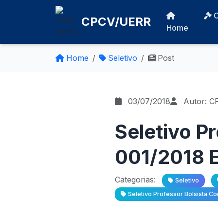
CPCV/UERR
Home
Home
Seletivo
Post
03/07/2018
Autor: C
Seletivo P
001/2018 E
Categorias:
Seletivo
Seletivo Professor Bolsista C