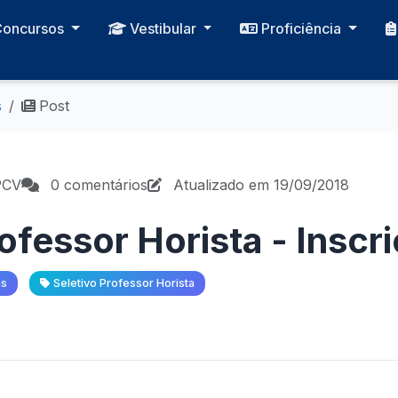
Concursos
Vestibular
Proficiência
s
Post
PCV
0 comentários
Atualizado em 19/09/2018
ofessor Horista - Inscr
as
Seletivo Professor Horista