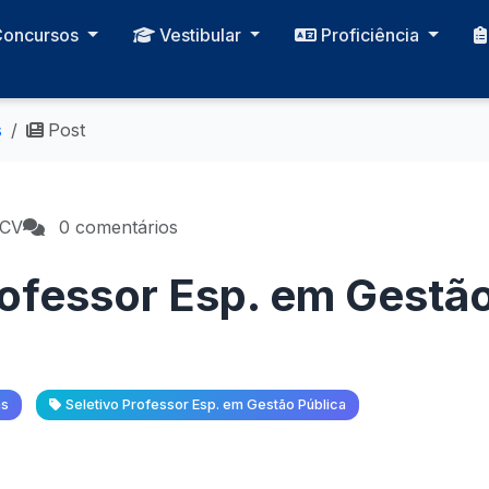
Concursos
Vestibular
Proficiência
s
Post
PCV
0 comentários
rofessor Esp. em Gestão
as
Seletivo Professor Esp. em Gestão Pública