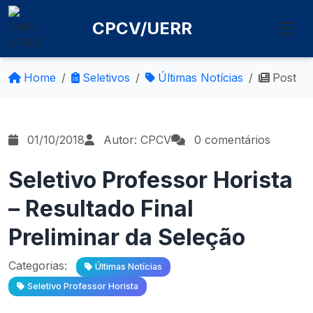
CPCV/UERR
Home
Seletivos
Últimas Notícias
Post
01/10/2018
Autor: CPCV
0 comentários
Seletivo Professor Horista
– Resultado Final
Preliminar da Seleção
Categorias:
Últimas Notícias
Seletivo Professor Horista