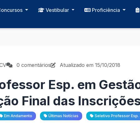
Concursos
Vestibular
Proficiência
PCV
0 comentários
Atualizado em 15/10/2018
rofessor Esp. em Gestão
o Final das Inscriçõe
Em Andamento
Últimas Notícias
Seletivo Professor Esp.