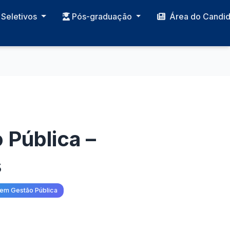
Seletivos
Pós-graduação
Área do Candi
 Pública –
s
 em Gestão Pública