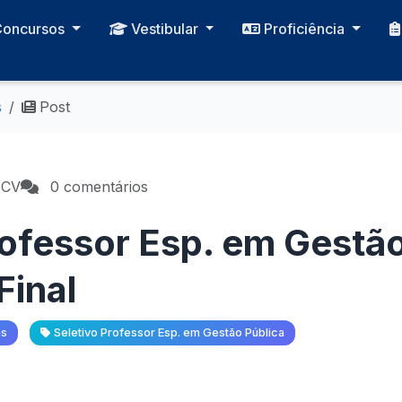
Concursos
Vestibular
Proficiência
s
Post
PCV
0 comentários
rofessor Esp. em Gestão
Final
as
Seletivo Professor Esp. em Gestão Pública