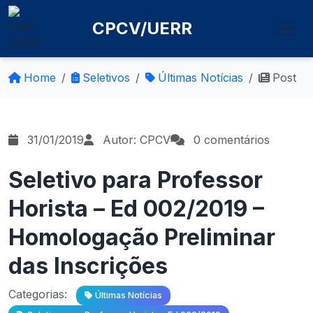
CPCV/UERR
Home
Seletivos
Últimas Notícias
Post
31/01/2019
Autor: CPCV
0 comentários
Seletivo para Professor
Horista – Ed 002/2019 –
Homologação Preliminar
das Inscrições
Categorias:
Últimas Notícias