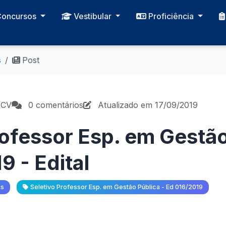
Concursos
Vestibular
Proficiência
s
Post
PCV
0 comentários
Atualizado em 17/09/2019
rofessor Esp. em Gestão
9 - Edital
as
Seletivo Professor Esp. em Gestão Pública - Ed 016/2019