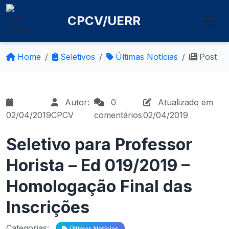
CPCV/UERR
Home
Seletivos
Últimas Notícias
Post
Autor:
0
Atualizado em
02/04/2019
CPCV
comentários
02/04/2019
Seletivo para Professor
Horista – Ed 019/2019 –
Homologação Final das
Inscrições
Categorias:
Últimas Notícias