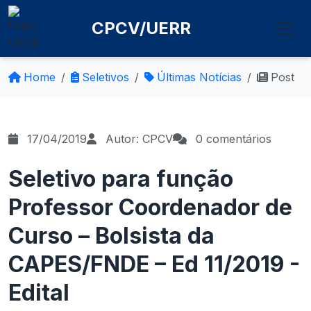
CPCV/UERR
Home
Seletivos
Últimas Notícias
Post
17/04/2019
Autor: CPCV
0 comentários
Seletivo para função
Professor Coordenador de
Curso – Bolsista da
CAPES/FNDE – Ed 11/2019 -
Edital