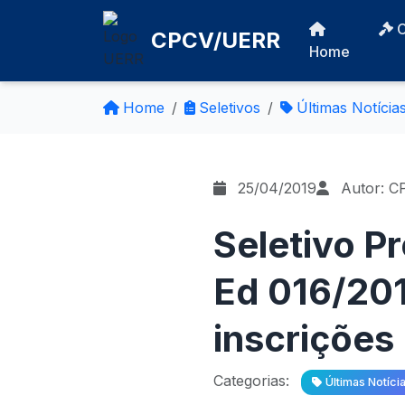
CPCV/UERR
Home
Home
Seletivos
Últimas Notícia
25/04/2019
Autor: C
Seletivo P
Ed 016/201
inscrições
Categorias:
Últimas Notíci