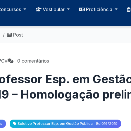
Concursos
Vestibular
Proficiência
s
Post
PCV
0 comentários
rofessor Esp. em Gestão
9 – Homologação preli
as
Seletivo Professor Esp. em Gestão Pública - Ed 016/2019