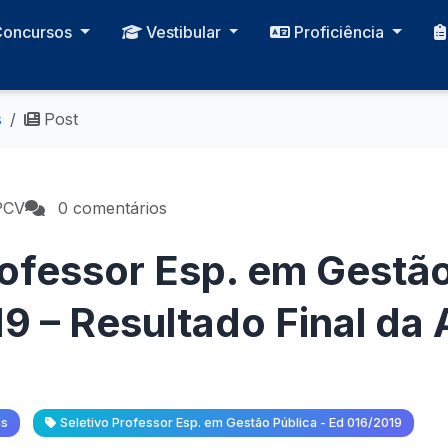
Concursos
Vestibular
Proficiência
s
Post
PCV
0 comentários
rofessor Esp. em Gestão
9 – Resultado Final da 
as
Seletivo Professor Esp. em Gestão Pública - Ed 016/2019