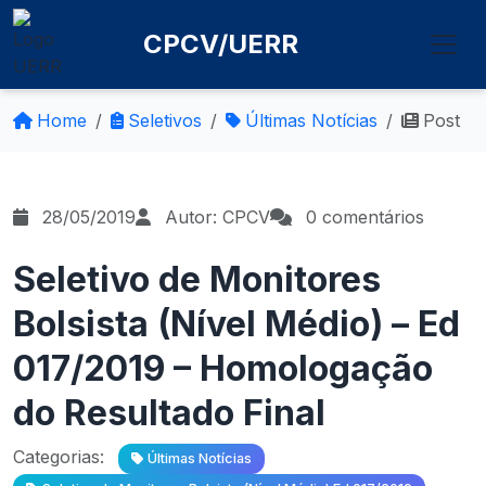
CPCV/UERR
Home
Seletivos
Últimas Notícias
Post
28/05/2019
Autor: CPCV
0 comentários
Seletivo de Monitores
Bolsista (Nível Médio) – Ed
017/2019 – Homologação
do Resultado Final
Categorias:
Últimas Notícias