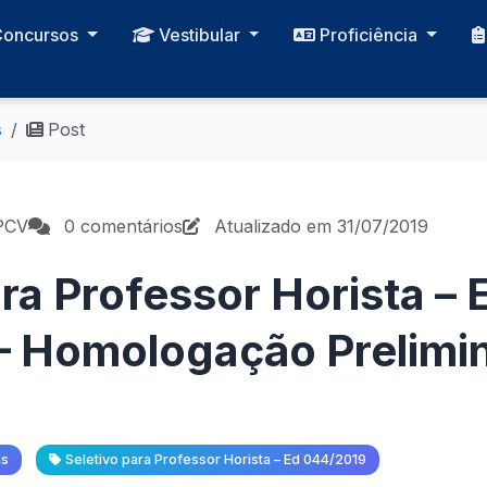
Concursos
Vestibular
Proficiência
s
Post
PCV
0 comentários
Atualizado em 31/07/2019
ra Professor Horista – 
– Homologação Prelimin
as
Seletivo para Professor Horista – Ed 044/2019