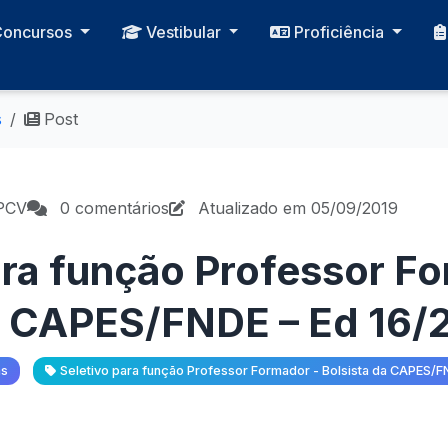
Concursos
Vestibular
Proficiência
s
Post
PCV
0 comentários
Atualizado em 05/09/2019
ara função Professor F
a CAPES/FNDE – Ed 16/
as
Seletivo para função Professor Formador - Bolsista da CAPES/F