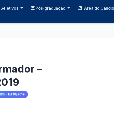
Seletivos
Pós-graduação
Área do Candi
ormador –
2019
NDE – Ed 16/2019