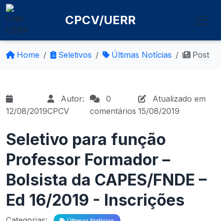
CPCV/UERR
Home
Seletivos
Últimas Notícias
Post
Autor:
0
Atualizado em
12/08/2019
CPCV
comentários
15/08/2019
Seletivo para função
Professor Formador –
Bolsista da CAPES/FNDE –
Ed 16/2019 - Inscrições
Categorias:
Últimas Notícias