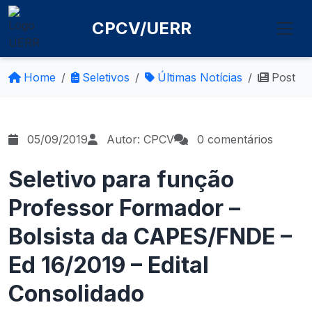
CPCV/UERR
Home
Seletivos
Últimas Notícias
Post
05/09/2019
Autor: CPCV
0 comentários
Seletivo para função
Professor Formador –
Bolsista da CAPES/FNDE –
Ed 16/2019 – Edital
Consolidado