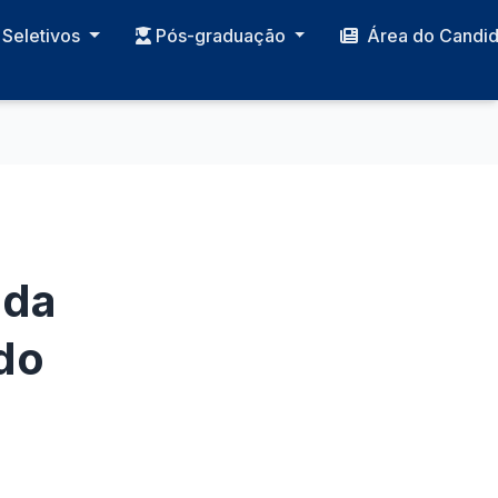
Seletivos
Pós-graduação
Área do Candi
 da
do