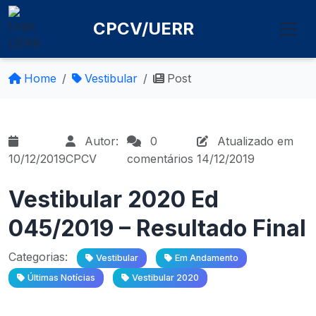
CPCV/UERR
Home
Vestibular
Post
Autor:
0
Atualizado em
10/12/2019
CPCV
comentários
14/12/2019
Vestibular 2020 Ed
045/2019 – Resultado Final
Categorias:
Vestibular
Em Andamento
Últimas Notícias
Vestibular 2020