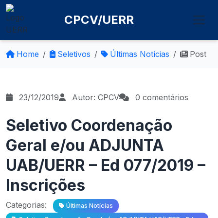
CPCV/UERR
Home
Seletivos
Últimas Notícias
Post
23/12/2019
Autor: CPCV
0 comentários
Seletivo Coordenação
Geral e/ou ADJUNTA
UAB/UERR – Ed 077/2019 –
Inscrições
Categorias:
Últimas Notícias