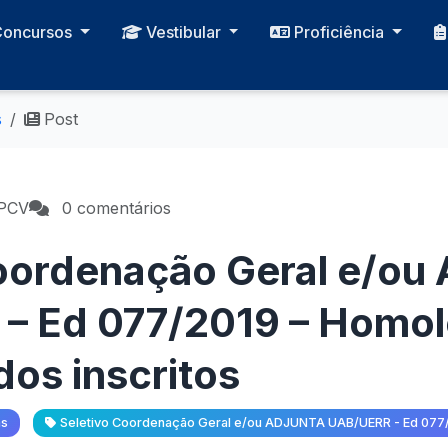
Concursos
Vestibular
Proficiência
s
Post
CPCV
0 comentários
Coordenação Geral e/o
– Ed 077/2019 – Homo
dos inscritos
as
Seletivo Coordenação Geral e/ou ADJUNTA UAB/UERR - Ed 077