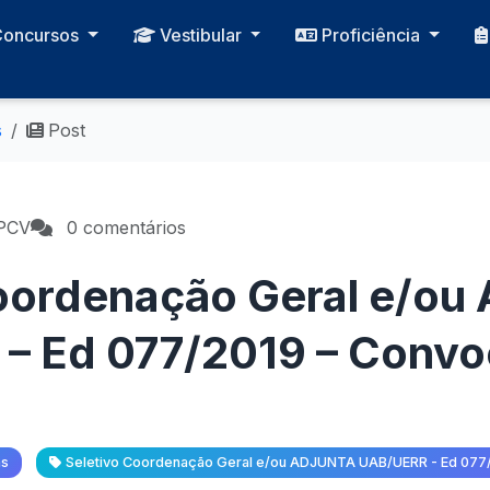
Concursos
Vestibular
Proficiência
s
Post
CPCV
0 comentários
Coordenação Geral e/o
– Ed 077/2019 – Convo
as
Seletivo Coordenação Geral e/ou ADJUNTA UAB/UERR - Ed 077