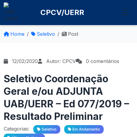
CPCV/UERR
Home
Seletivo
Post
12/02/2020
Autor: CPCV
0 comentários
Seletivo Coordenação
Geral e/ou ADJUNTA
UAB/UERR – Ed 077/2019 –
Resultado Preliminar
Categorias:
Seletivo
Em Andamento