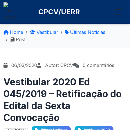
CPCV/UERR
Home
Vestibular
Últimas Notícias
Post
06/03/2020
Autor: CPCV
0 comentários
Vestibular 2020 Ed
045/2019 – Retificação do
Edital da Sexta
Convocação
Categorias:
Últimas Notícias
Vestibular 2020