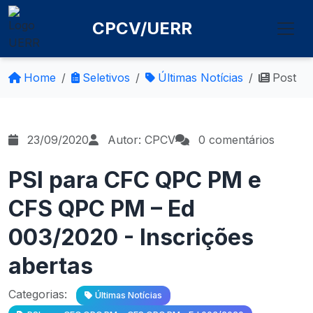
CPCV/UERR
Home
Seletivos
Últimas Notícias
Post
23/09/2020
Autor: CPCV
0 comentários
PSI para CFC QPC PM e
CFS QPC PM – Ed
003/2020 - Inscrições
abertas
Categorias:
Últimas Notícias