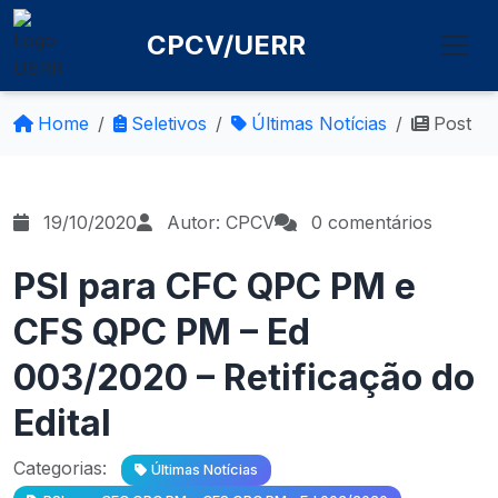
CPCV/UERR
Home
Seletivos
Últimas Notícias
Post
19/10/2020
Autor: CPCV
0 comentários
PSI para CFC QPC PM e
CFS QPC PM – Ed
003/2020 – Retificação do
Edital
Categorias:
Últimas Notícias