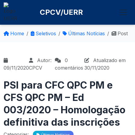
CPCV/UERR
Home
Seletivos
Últimas Notícias
Post
Autor:
0
Atualizado em
09/11/2020
CPCV
comentários
30/11/2020
PSI para CFC QPC PM e
CFS QPC PM – Ed
003/2020 – Homologação
definitiva das inscrições
Categorias:
Últimas Notícias