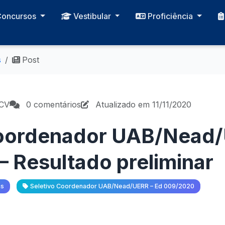
Concursos
Vestibular
Proficiência
s
Post
PCV
0 comentários
Atualizado em 11/11/2020
Coordenador UAB/Nead/
 Resultado preliminar
as
Seletivo Coordenador UAB/Nead/UERR – Ed 009/2020