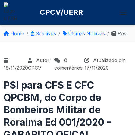
CPCV/UERR
Home
Seletivos
Últimas Notícias
Post
Autor:
0
Atualizado em
18/11/2020
CPCV
comentários
17/11/2020
PSI para CFS E CFC
QPCBM, do Corpo de
Bombeiros Militar de
Roraima Ed 001/2020 –
GABARITO OFICAL