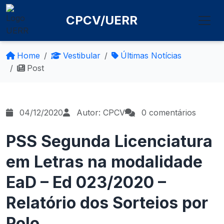
CPCV/UERR
Home
Vestibular
Últimas Notícias
Post
04/12/2020
Autor: CPCV
0 comentários
PSS Segunda Licenciatura
em Letras na modalidade
EaD – Ed 023/2020 –
Relatório dos Sorteios por
Polo