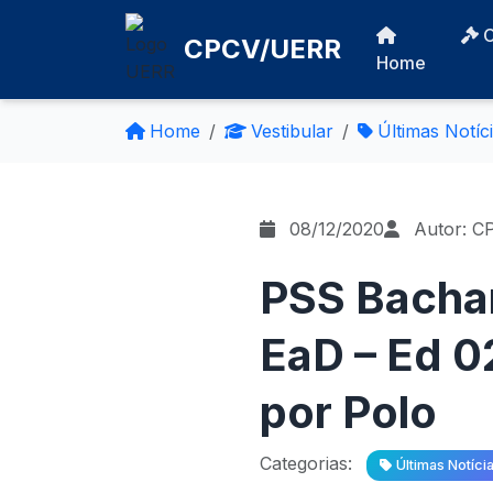
CPCV/UERR
Home
Home
Vestibular
Últimas Notíc
08/12/2020
Autor: C
PSS Bachar
EaD – Ed 0
por Polo
Categorias:
Últimas Notíci