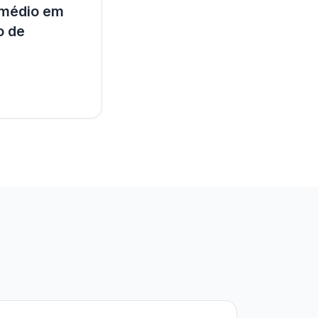
 médio em
o de