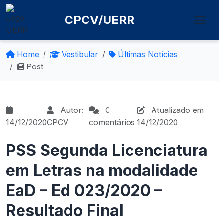
CPCV/UERR
Home
Vestibular
Últimas Notícias
Post
Autor:
0
Atualizado em
14/12/2020
CPCV
comentários
14/12/2020
PSS Segunda Licenciatura
em Letras na modalidade
EaD – Ed 023/2020 –
Resultado Final