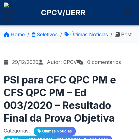
CPCV/UERR
Home
Seletivos
Últimas Notícias
Post
29/12/2020
Autor: CPCV
0 comentários
PSI para CFC QPC PM e
CFS QPC PM – Ed
003/2020 – Resultado
Final da Prova Objetiva
Categorias:
Últimas Notícias