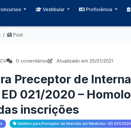
Concursos
Vestibular
Proficiência
s
Post
PCV
0 comentários
Atualizado em 25/01/2021
ara Preceptor de Intern
– ED 021/2020 – Homol
 das inscrições
as
Seletivo para Preceptor de Internato em Medicina – ED 021/2020