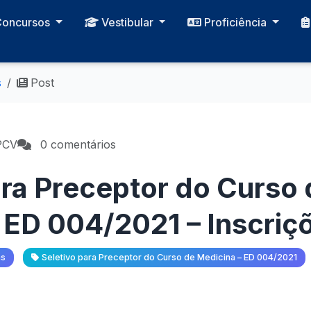
Concursos
Vestibular
Proficiência
s
Post
PCV
0 comentários
ara Preceptor do Curso 
 ED 004/2021 – Inscriç
as
Seletivo para Preceptor do Curso de Medicina – ED 004/2021