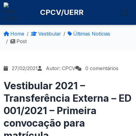
CPCV/UERR
Home
Vestibular
Últimas Notícias
Post
27/02/2021
Autor: CPCV
0 comentários
Vestibular 2021 –
Transferência Externa – ED
001/2021 – Primeira
convocação para
matrícula