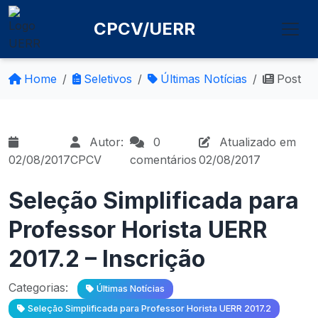
CPCV/UERR
Home
Seletivos
Últimas Notícias
Post
Autor:
0
Atualizado em
02/08/2017
CPCV
comentários
02/08/2017
Seleção Simplificada para
Professor Horista UERR
2017.2 – Inscrição
Categorias:
Últimas Notícias
Seleção Simplificada para Professor Horista UERR 2017.2