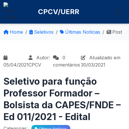
CPCV/UERR
Home
Seletivos
Últimas Notícias
Post
Autor:
0
Atualizado em
05/04/2021
CPCV
comentários
30/03/2021
Seletivo para função
Professor Formador –
Bolsista da CAPES/FNDE –
Ed 011/2021 - Edital
Categorias:
Últimas Notícias