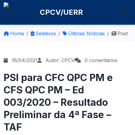
CPCV/UERR
Home
Seletivos
Últimas Notícias
Post
16/04/2021
Autor: CPCV
0 comentários
PSI para CFC QPC PM e
CFS QPC PM – Ed
003/2020 – Resultado
Preliminar da 4ª Fase –
TAF