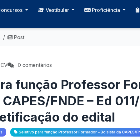
Concursos
Vestibular
Proficiência
s
Post
PCV
0 comentários
ara função Professor F
a CAPES/FNDE – Ed 011/
tificação do edital
as
Seletivo para função Professor Formador – Bolsista da CAPES/F