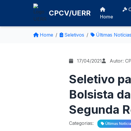
CPCV/UERR
Home
Home
Seletivos
Últimas Notícia
17/04/2021
Autor: C
Seletivo p
Bolsista d
Segunda Re
Categorias:
Últimas Notíci