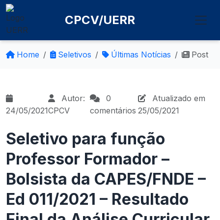
CPCV/UERR
Home
Seletivos
Últimas Notícias
Post
Autor:
0
Atualizado em
24/05/2021
CPCV
comentários
25/05/2021
Seletivo para função
Professor Formador –
Bolsista da CAPES/FNDE –
Ed 011/2021 – Resultado
Final da Análise Curricular