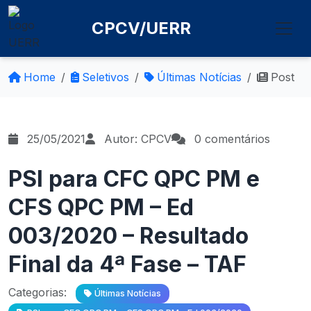
CPCV/UERR
Home
Seletivos
Últimas Notícias
Post
25/05/2021
Autor: CPCV
0 comentários
PSI para CFC QPC PM e
CFS QPC PM – Ed
003/2020 – Resultado
Final da 4ª Fase – TAF
Categorias:
Últimas Notícias