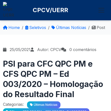
CPCV/UERR
Home
Seletivos
Últimas Notícias
Post
25/05/2021
Autor: CPCV
0 comentários
PSI para CFC QPC PM e
CFS QPC PM – Ed
003/2020 – Homologação
do Resultado Final
Categorias:
Últimas Notícias