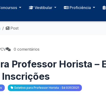
Concursos
Vestibular
Proficiência
s
Post
PCV
0 comentários
ra Professor Horista – 
 Inscrições
as
Seletivo para Professor Horista - Ed 031/2021