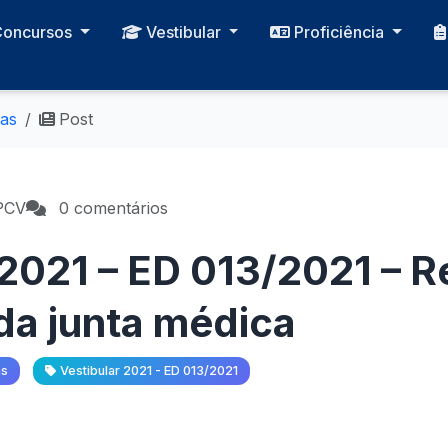
Concursos
Vestibular
Proficiência
ias
Post
PCV
0 comentários
 2021 – ED 013/2021 – R
 da junta médica
as
Vestibular 2021 - ED 013/2021