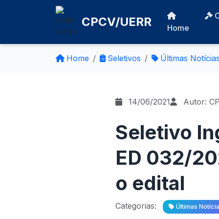
CPCV/UERR
Home
Home
Seletivos
Últimas Notícia
14/06/2021
Autor: C
Seletivo I
ED 032/202
o edital
Categorias:
Últimas Notíci