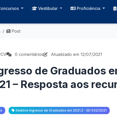
Concursos
Vestibular
Proficiência
s
Post
PCV
0 comentários
Atualizado em 12/07/2021
ngresso de Graduados e
1 – Resposta aos recu
as
Seletivo Ingresso de Graduados em 2021.2 - ED 032/2021