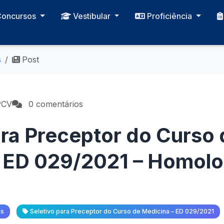
Concursos
Vestibular
Proficiência
s
Post
PCV
0 comentários
ara Preceptor do Curso 
– ED 029/2021 – Homol
as
Seletivo para Preceptor do Curso de Medicina – ED 029/2021