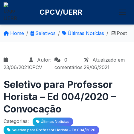
CPCV/UERR
Home
Seletivos
Últimas Notícias
Post
Autor:
0
Atualizado em
23/06/2021
CPCV
comentários
29/06/2021
Seletivo para Professor
Horista – Ed 004/2020 –
Convocação
Categorias:
Últimas Notícias
Seletivo para Professor Horista - Ed 004/2020