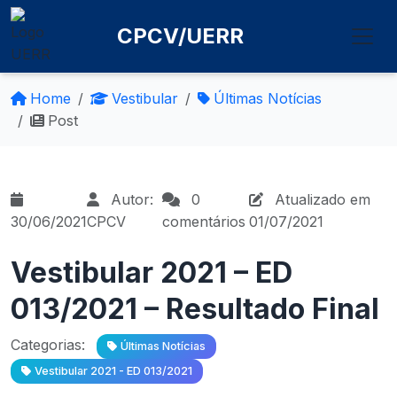
CPCV/UERR
Home
Vestibular
Últimas Notícias
Post
Autor:
0
Atualizado em
30/06/2021
CPCV
comentários
01/07/2021
Vestibular 2021 – ED
013/2021 – Resultado Final
Categorias:
Últimas Notícias
Vestibular 2021 - ED 013/2021