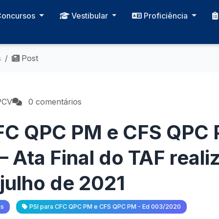
Concursos
Vestibular
Proficiência
s
Post
PCV
0 comentários
CFC QPC PM e CFS QPC 
 Ata Final do TAF reali
 julho de 2021
as
PSI para CFC QPC PM e CFS QPC PM - Ed 003/2020